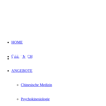
HOME
ÜBER MICH
AUSBILDUN
ANGEBOTE
Chinesische Medizin
Psychokinesiologie
Neurointegratives System